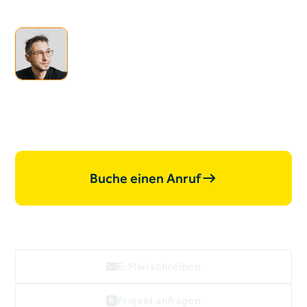
Heading
Ich bin offen für neue
Projekte, lass uns
zusammen­arbeiten.
Buche einen Anruf
E-Mail schreiben
Projekt anfragen