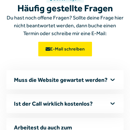
Häufig gestellte Fragen
Du hast noch offene Fragen? Sollte deine Frage hier
nicht beantwortet werden, dann buche einen
Termin oder schreibe mir
eine E-Mail:
E-Mail schreiben
Muss die Website gewartet werden?
Backups und Updates werden automatisch
ausgeführt.
Für einen kleinen monatlichen
Ist der Call wirklich kostenlos?
Betrag musst du dir da nie mehr Sorgen
machen, oder den Kopf zerbrechen ob deine
Ja, für Neukunden. Gerne nehme ich mir 15
Website auf dem neusten Stand ist. Das läuft
bis maximal 30 Minuten Zeit und berate dich.
Arbeitest du auch zum