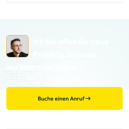
Heading
Ich bin offen für neue
Projekte, lass uns
zusammen­arbeiten.
Buche einen Anruf