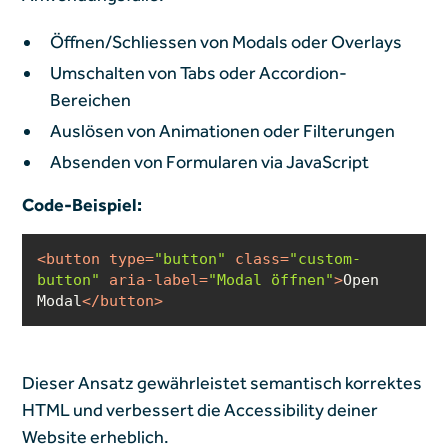
Öffnen/Schliessen von Modals oder Overlays
Umschalten von Tabs oder Accordion-
Bereichen
Auslösen von Animationen oder Filterungen
Absenden von Formularen via JavaScript
Code-Beispiel:
<
button
type
=
"button"
class
=
"custom-
button"
aria-label
=
"Modal öffnen"
>
Open 
Modal
</
button
>
Dieser Ansatz gewährleistet semantisch korrektes
HTML und verbessert die Accessibility deiner
Website erheblich.