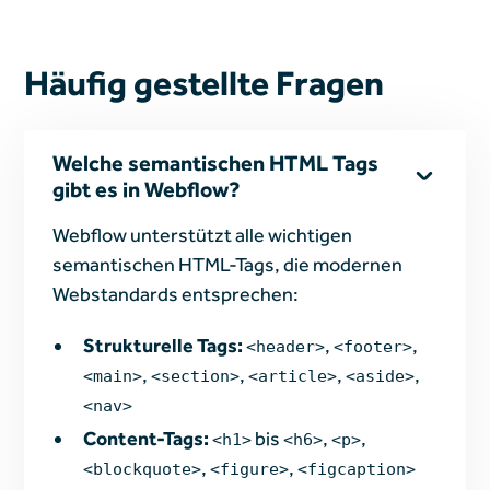
Häufig gestellte Fragen
Welche semantischen HTML Tags
gibt es in Webflow?
Webflow unterstützt alle wichtigen
semantischen HTML-Tags, die modernen
Webstandards entsprechen:
Strukturelle Tags:
,
,
<header>
<footer>
,
,
,
,
<main>
<section>
<article>
<aside>
<nav>
Content-Tags:
bis
,
,
<h1>
<h6>
<p>
,
,
<blockquote>
<figure>
<figcaption>