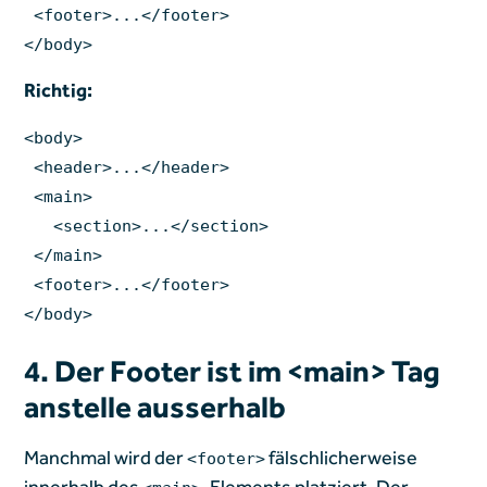
<footer>...</footer>
</body>
Richtig:
<body>
<header>...</header>
<main>
<section>...</section>
</main>
<footer>...</footer>
</body>
4. Der Footer ist im <main> Tag
anstelle ausserhalb
Manchmal wird der
fälschlicherweise
<footer>
innerhalb des
-Elements platziert. Der