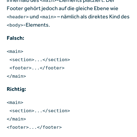
<main>
Footer gehört jedoch auf die gleiche Ebene wie
und
– nämlich als direktes Kind des
<header>
<main>
-Elements.
<body>
Falsch:
<main>
<section>...</section>
<footer>...</footer>
</main>
Richtig:
<main>
<section>...</section>
</main>
<footer>...</footer>